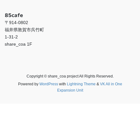
85cafe
〒914-0802
福井県敦賀市呉竹町
1-31-2
share_coa 1F
Copyright © share_coa project All Rights Reserved.
Powered by
WordPress
with
Lightning Theme
&
VK All in One
Expansion Unit