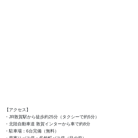
【アクセス】
・JR敦賀駅から徒歩約25分（タクシーで約5分）
・北陸自動車道 敦賀インターから車で約8分
・駐車場：6台完備（無料）
・最寄りバス停：呉竹町バス停（目の前）