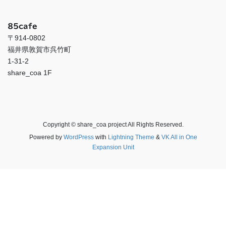
85cafe
〒914-0802
福井県敦賀市呉竹町
1-31-2
share_coa 1F
Copyright © share_coa project All Rights Reserved.
Powered by
WordPress
with
Lightning Theme
&
VK All in One
Expansion Unit