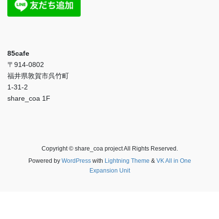
85cafe
〒914-0802
福井県敦賀市呉竹町
1-31-2
share_coa 1F
Copyright © share_coa project All Rights Reserved.
Powered by
WordPress
with
Lightning Theme
&
VK All in One
Expansion Unit